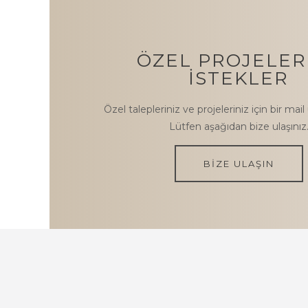
ÖZEL PROJELER
İSTEKLER
Özel talepleriniz ve projeleriniz için bir mai
Lütfen aşağıdan bize ulaşınız
BİZE ULAŞIN