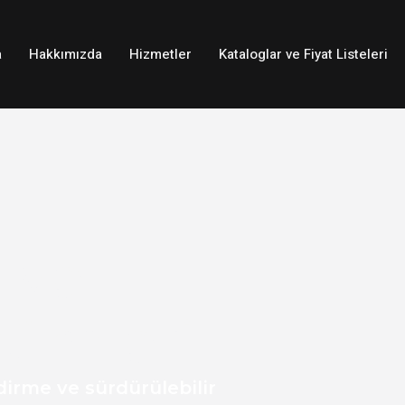
a
Hakkımızda
Hizmetler
Kataloglar ve Fiyat Listeleri
 ve
zümleri
irme ve sürdürülebilir