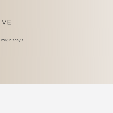
 VE
l uzağınızdayız.
.
ÜRÜNLER